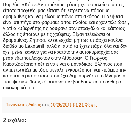
Βομβάη: «Κύριε Αντιπρόεδρε ή ύπαρχε του πλοίου, όπως
είπατε προχθές, μας είπατε ότι έπρεπε να πάρουμε
δραμαμίνες και να μείνουμε πάνω στο σκάφος. Η αλήθεια
είναι ότι πήγα στο φαρμακείο του πλοίου και είχαν τελειώσει,
γιατί ο κυβερνήτης τις ρούφαγε σαν στραγάλια και κάποιος
άλλος τις έπαιρνε με τις χούφτες. Είχαν τελειώσει οι
δραμαμίνες. Ζήτησα, εν συνεχεία, μήπως υπάρχει κανένα
διαθέσιμο Lexotanil, αλλά κι αυτά τα έχετε πάρει όλα και δεν
έχει μείνει κανένα για να κρατάτε την αυτοκυριαρχία σας
μέσα εδώ τουλάχιστον στην Αίθουσα». Ο Γιώργος
Καρατζαφέρης πρέπει να είναι ο μοναδικός Έλληνας που
αντιμετωπίζει με τόσο μεγάλη εγκαρτέρηση και χιούμορ την
κατάμαυρη κατάσταση που έχει δημιουργήσει το Μνημόνιο
που ψήφισε. Ίσως σ' αυτό να τον βοηθούν και τα ανθηρά
οικονομικά του...
Παναγιώτης Λιάκος
στις
10/25/2011 01:21:00 μ.μ.
2 σχόλια: