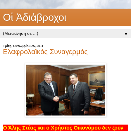
Οἱ Ἀδιάβροχοι
▼
Τρίτη, Οκτωβρίου 25, 2011
Ελαφρολαϊκός Συναγερμός
Ο Άλης Στέας και ο Χρήστος Οικονόμου δεν ζουν