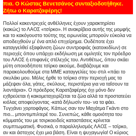
πια. Ο Κώστας Βενετσάνος συνταξιοδοτήθηκε.
Ζήτω ο Καρατζαφέρης!
Πολλοί κακεντρεχείς ανθέλληνες έχουν χαρακτηρίσει
(κακώς) το ΛΑΟΣ «τσίρκο». Η ανακρίβεια αυτής της μομφής
και το κακόγουστο τούτης της ειρωνείας μπορούν εύκολα να
αποδειχθούν μ' ένα απλό επιχείρημα. Ουδέποτε έχει
καταγγελθεί εξαφάνιση ζώων συντροφιάς (κατοικιδίων) σε
περιοχές όπου υπάρχει εκδήλωση με ομιλητές τον πρόεδρο
του ΛΑΟΣ ή επιφανές στέλεχός του. Αντιθέτως, όπου σκάει
μύτη οποιοδήποτε τσίρκο ακούμε, διαβάζουμε και
παρακολουθούμε στα ΜΜΕ καταγγελίες του στιλ «πάει το
σκυλάκι μου. Μόλις ήρθε το τσίρκο στην περιοχή μας τα
μάζεψαν όλα, γάτες, σκύλους, περιστέρια για να ταΐσουν τα
λιοντάρια». Ο πρόεδρος Καρατζαφέρης όχι μόνο δεν
εχθρεύεται ή κακομεταχειρίζεται τα ζώα αλλά τα προστατεύει
κιόλας αποφεύγοντας -κατά δήλωσίν του- να τα φάει.
Τυγχάνει χορτοφάγος. Κάπως σαν τον Μαχάτμα Γκάντι στο
πιο... μποντιμπιλτερέ του. Συνεπώς, κάθε ομοιότητα του
κόμματός του με τσιρκοειδείς καταστάσεις κρίνεται
συμπτωματική. Φυσικά, ο παραλληλισμός ΛΑΟΣ – τσίρκο,
αν και άστοχος έχει μια βάση. Είναι η ψυχαγωγία! Ο κύριος