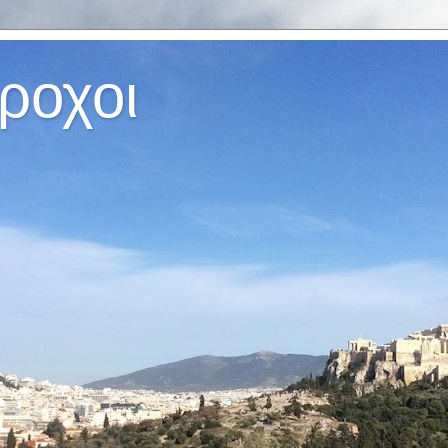
ροχοι