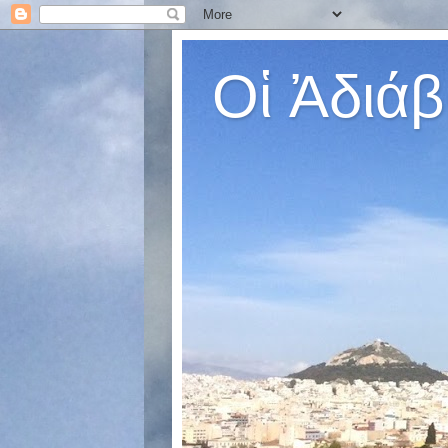
Οἱ Ἀδιάβ